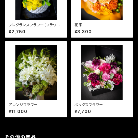
フレグランスフラワー（フラワー
花束
ポット）
¥2,750
¥3,300
アレンジフラワー
ボックスフラワー
¥11,000
¥7,700
その他の商品