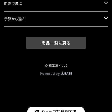
用途で選ぶ
お祝い
予算から選ぶ
ウエディング
0 〜 3,000円
商品一覧に戻る
お悔やみ
3,001円 〜 5,000円
鉢物
5,001円 〜 10,000円
© 花工房イナバ
Powered by
お供え定期便
10,000円 〜
癒やしの花の定期便
アレンジ
ショップに質問する